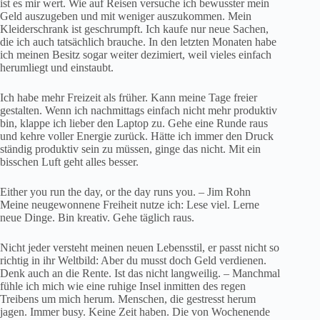
ist es mir wert. Wie auf Reisen versuche ich bewusster mein
Geld auszugeben und mit weniger auszukommen. Mein
Kleiderschrank ist geschrumpft. Ich kaufe nur neue Sachen,
die ich auch tatsächlich brauche. In den letzten Monaten habe
ich meinen Besitz sogar weiter dezimiert, weil vieles einfach
herumliegt und einstaubt.
Ich habe mehr Freizeit als früher. Kann meine Tage freier
gestalten. Wenn ich nachmittags einfach nicht mehr produktiv
bin, klappe ich lieber den Laptop zu. Gehe eine Runde raus
und kehre voller Energie zurück. Hätte ich immer den Druck
ständig produktiv sein zu müssen, ginge das nicht. Mit ein
bisschen Luft geht alles besser.
Either you run the day, or the day runs you. – Jim Rohn
Meine neugewonnene Freiheit nutze ich: Lese viel. Lerne
neue Dinge. Bin kreativ. Gehe täglich raus.
Nicht jeder versteht meinen neuen Lebensstil, er passt nicht so
richtig in ihr Weltbild: Aber du musst doch Geld verdienen.
Denk auch an die Rente. Ist das nicht langweilig. – Manchmal
fühle ich mich wie eine ruhige Insel inmitten des regen
Treibens um mich herum. Menschen, die gestresst herum
jagen. Immer busy. Keine Zeit haben. Die von Wochenende