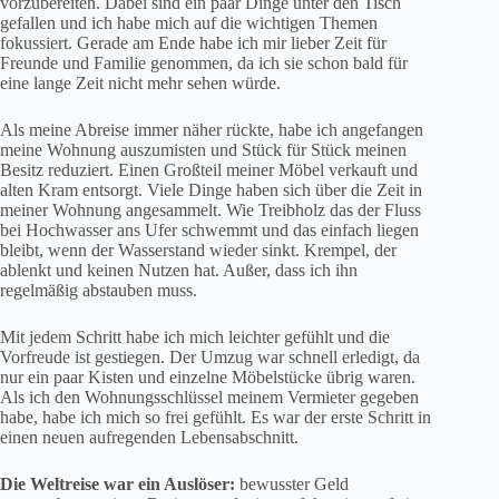
vorzubereiten. Dabei sind ein paar Dinge unter den Tisch
gefallen und ich habe mich auf die wichtigen Themen
fokussiert. Gerade am Ende habe ich mir lieber Zeit für
Freunde und Familie genommen, da ich sie schon bald für
eine lange Zeit nicht mehr sehen würde.
Als meine Abreise immer näher rückte, habe ich angefangen
meine Wohnung auszumisten und Stück für Stück meinen
Besitz reduziert. Einen Großteil meiner Möbel verkauft und
alten Kram entsorgt. Viele Dinge haben sich über die Zeit in
meiner Wohnung angesammelt. Wie Treibholz das der Fluss
bei Hochwasser ans Ufer schwemmt und das einfach liegen
bleibt, wenn der Wasserstand wieder sinkt. Krempel, der
ablenkt und keinen Nutzen hat. Außer, dass ich ihn
regelmäßig abstauben muss.
Mit jedem Schritt habe ich mich leichter gefühlt und die
Vorfreude ist gestiegen. Der Umzug war schnell erledigt, da
nur ein paar Kisten und einzelne Möbelstücke übrig waren.
Als ich den Wohnungsschlüssel meinem Vermieter gegeben
habe, habe ich mich so frei gefühlt. Es war der erste Schritt in
einen neuen aufregenden Lebensabschnitt.
Die Weltreise war ein Auslöser:
bewusster Geld