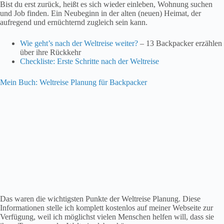
Bist du erst zurück, heißt es sich wieder einleben, Wohnung suchen
und Job finden. Ein Neubeginn in der alten (neuen) Heimat, der
aufregend und ernüchternd zugleich sein kann.
Wie geht’s nach der Weltreise weiter?
– 13 Backpacker erzählen
über ihre Rückkehr
Checkliste: Erste Schritte nach der Weltreise
Mein Buch: Weltreise Planung für Backpacker
Das waren die wichtigsten Punkte der Weltreise Planung. Diese
Informationen stelle ich komplett kostenlos auf meiner Webseite zur
Verfügung, weil ich möglichst vielen Menschen helfen will, dass sie
ihren Traum von der Weltreise leben können.
Schon für einen kleinen Betrag kannst du darüber hinaus mein Buch:
„Weltreise als Backpacker: Der Guide für deine Planung &
Vorbereitung“ kaufen.
In diesem findest du alle Informationen zur Weltreise Planung kompakt
zusammengefasst mit Zusatzinformationen, die sich logisch
aufeinander aufbauen. Besonders hilfreich ist der Zeitplan, den du als
To-Do Liste nutzen kannst. Hier sind alle Aufgaben aufgelistet und zu