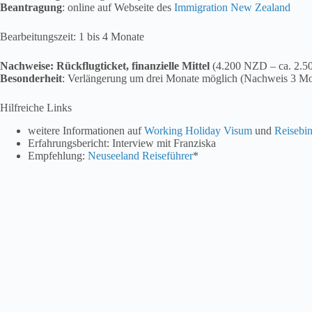
Beantragung
: online auf Webseite des
Immigration New Zealand
Bearbeitungszeit: 1 bis 4 Monate
Nachweise: Rückflugticket, finanzielle Mittel
(4.200 NZD – ca. 2.50
Besonderheit
: Verlängerung um drei Monate möglich (Nachweis 3 Mo
Hilfreiche Links
weitere Informationen auf
Working Holiday Visum
und
Reisebi
Erfahrungsbericht: Interview mit Franziska
Empfehlung:
Neuseeland Reiseführer
*
Kanada
Und Nummer drei im Bunde ist Kanada, das durch seine Größe, atemb
besticht. Die Arbeitsmöglichkeiten sind sehr vielfältig, da du sowohl in
Außerdem arbeiten viele im Winter in den Rocky Mountains, wo reichli
sind, solltest du jedoch die kalte Jahreszeit mögen.
Working Holiday Visum für Kanada
Alter
: 18 bis 35 Jahre