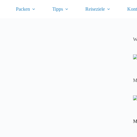
Packen
Tipps
Reiseziele
Kont
W
M
M