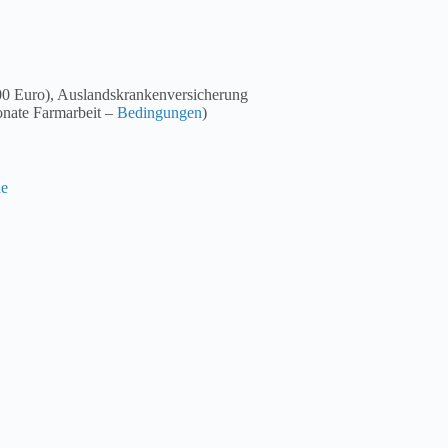
0 Euro), Auslandskrankenversicherung
nate Farmarbeit –
Bedingungen
)
ne
eraubende Landschaften und die freundlichen Kanadier
 Städten, als auch auf einer riesigen Farm jobben kannst.
ch Schnee fällt. Da die Winter in Kanada sehr lang und kalt