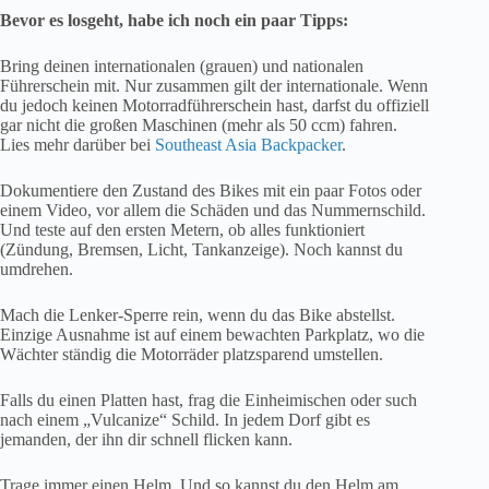
Bevor es losgeht, habe ich noch ein paar Tipps:
Bring deinen internationalen (grauen) und nationalen
Führerschein mit. Nur zusammen gilt der internationale. Wenn
du jedoch keinen Motorradführerschein hast, darfst du offiziell
gar nicht die großen Maschinen (mehr als 50 ccm) fahren.
Lies mehr darüber bei
Southeast Asia Backpacker
.
Dokumentiere den Zustand des Bikes mit ein paar Fotos oder
einem Video, vor allem die Schäden und das Nummernschild.
Und teste auf den ersten Metern, ob alles funktioniert
(Zündung, Bremsen, Licht, Tankanzeige). Noch kannst du
umdrehen.
Mach die Lenker-Sperre rein, wenn du das Bike abstellst.
Einzige Ausnahme ist auf einem bewachten Parkplatz, wo die
Wächter ständig die Motorräder platzsparend umstellen.
Falls du einen Platten hast, frag die Einheimischen oder such
nach einem „Vulcanize“ Schild. In jedem Dorf gibt es
jemanden, der ihn dir schnell flicken kann.
Trage immer einen Helm. Und so kannst du den Helm am