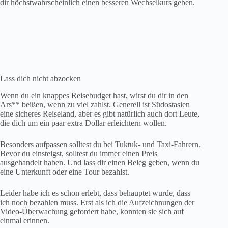
Wenn du ein knappes Reisebudget hast, wirst du dir in den
Ars** beißen, wenn zu viel zahlst. Generell ist Südostasien
eine sicheres Reiseland, aber es gibt natürlich auch dort Leute,
die dich um ein paar extra Dollar erleichtern wollen.
Besonders aufpassen solltest du bei Tuktuk- und Taxi-Fahrern.
Bevor du einsteigst, solltest du immer einen Preis
ausgehandelt haben. Und lass dir einen Beleg geben, wenn du
eine Unterkunft oder eine Tour bezahlst.
Leider habe ich es schon erlebt, dass behauptet wurde, dass
ich noch bezahlen muss. Erst als ich die Aufzeichnungen der
Video-Überwachung gefordert habe, konnten sie sich auf
einmal erinnen.
Das sind die Ausnahmen, aber aufmerksam bleiben solltest du
immer. Lass dich nicht einschüchtern und wenn dein Bullshit-
Dektor losgeht, dreh dich um und geh.
Preise verhandeln
Und lerne zu feilschen, das gehört in Südostasien zum Alltag.
Die Kunst besteht darin, zu wissen wann.