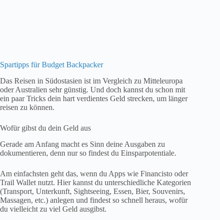
oder Australien sehr günstig. Und doch kannst du schon mit
ein paar Tricks dein hart verdientes Geld strecken, um länger
reisen zu können.
Wofür gibst du dein Geld aus
Gerade am Anfang macht es Sinn deine Ausgaben zu
dokumentieren, denn nur so findest du Einsparpotentiale.
Am einfachsten geht das, wenn du Apps wie Financisto oder
Trail Wallet nutzt. Hier kannst du unterschiedliche Kategorien
(Transport, Unterkunft, Sightseeing, Essen, Bier, Souvenirs,
Massagen, etc.) anlegen und findest so schnell heraus, wofür
du vielleicht zu viel Geld ausgibst.
Wenn es dir das wert ist, alles gut. Aber gib dein Geld bewusst
aus.
Noch mehr Sparideen für Südostasien
Kostenlos Geld abheben
Das ist in Südostasien nicht überall möglich, selbst wenn