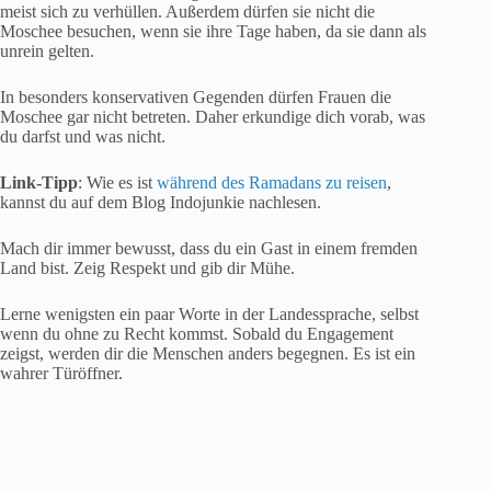
meist sich zu verhüllen. Außerdem dürfen sie nicht die
Moschee besuchen, wenn sie ihre Tage haben, da sie dann als
unrein gelten.
In besonders konservativen Gegenden dürfen Frauen die
Moschee gar nicht betreten. Daher erkundige dich vorab, was
du darfst und was nicht.
Link-Tipp
: Wie es ist
während des Ramadans zu reisen
,
kannst du auf dem Blog Indojunkie nachlesen.
Mach dir immer bewusst, dass du ein Gast in einem fremden
Land bist. Zeig Respekt und gib dir Mühe.
Lerne wenigsten ein paar Worte in der Landessprache, selbst
wenn du ohne zu Recht kommst. Sobald du Engagement
zeigst, werden dir die Menschen anders begegnen. Es ist ein
wahrer Türöffner.
Spartipps für Budget Backpacker
Das Reisen in Südostasien ist im Vergleich zu Mitteleuropa