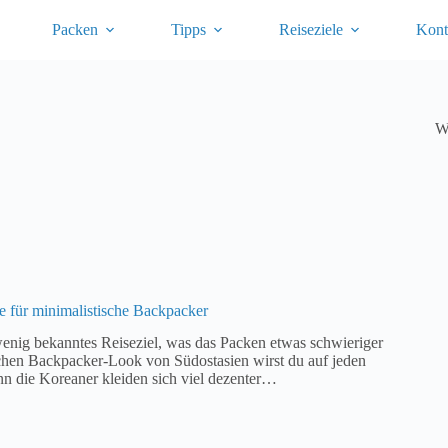
Packen
Tipps
Reiseziele
Kont
W
e für minimalistische Backpacker
wenig bekanntes Reiseziel, was das Packen etwas schwieriger
chen Backpacker-Look von Südostasien wirst du auf jeden
enn die Koreaner kleiden sich viel dezenter…