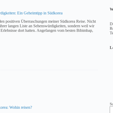
W
igkeiten: Ein Geheimtipp in Südkorea
den positiven Überraschungen meiner Südkorea Reise. Nicht
D
hrer langen Liste an Sehenswürdigkeiten, sondern weil wir
Re
e Erlebnisse dort hatten. Angefangen vom besten Bibimbap,
T
L
S
orea: Wohin reisen?