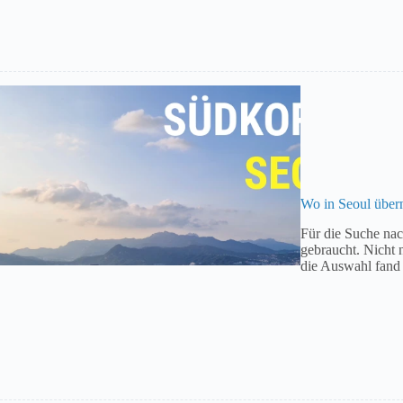
Wo in Seoul übern
Für die Suche nac
gebraucht. Nicht n
die Auswahl fand