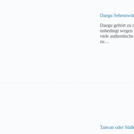
Daegu Sehenswürd
Daegu gehört zu 
unbedingt wegen i
viele authentisch
zu…
Taiwan oder Südk