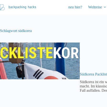
Zum
Inhalt
neu hier?
Weltreise
springen
Schlagwort
südkorea
Südkorea Packlist
Südkorea ist ein 
macht. Im klassis
Fall auffallen. D