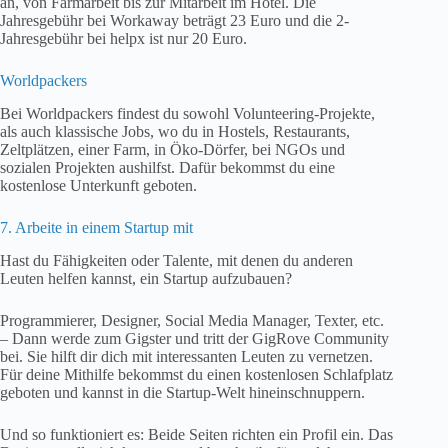
an, von Farmarbeit bis zur Mitarbeit im Hotel. Die
Jahresgebühr bei Workaway beträgt 23 Euro und die 2-
Jahresgebühr bei helpx ist nur 20 Euro.
Worldpackers
Bei Worldpackers findest du sowohl Volunteering-Projekte,
als auch klassische Jobs, wo du in Hostels, Restaurants,
Zeltplätzen, einer Farm, in Öko-Dörfer, bei NGOs und
sozialen Projekten aushilfst. Dafür bekommst du eine
kostenlose Unterkunft geboten.
7. Arbeite in einem Startup mit
Hast du Fähigkeiten oder Talente, mit denen du anderen
Leuten helfen kannst, ein Startup aufzubauen?
Programmierer, Designer, Social Media Manager, Texter, etc.
– Dann werde zum Gigster und tritt der GigRove Community
bei. Sie hilft dir dich mit interessanten Leuten zu vernetzen.
Für deine Mithilfe bekommst du einen kostenlosen Schlafplatz
geboten und kannst in die Startup-Welt hineinschnuppern.
Und so funktioniert es: Beide Seiten richten ein Profil ein. Das