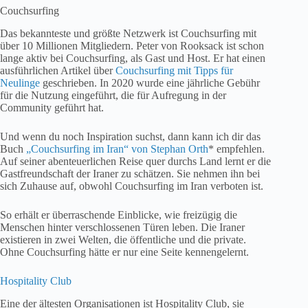
Couchsurfing
Das bekannteste und größte Netzwerk ist Couchsurfing mit
über 10 Millionen Mitgliedern. Peter von Rooksack ist schon
lange aktiv bei Couchsurfing, als Gast und Host. Er hat einen
ausführlichen Artikel über
Couchsurfing mit Tipps für
Neulinge
geschrieben. In 2020 wurde eine jährliche Gebühr
für die Nutzung eingeführt, die für Aufregung in der
Community geführt hat.
Und wenn du noch Inspiration suchst, dann kann ich dir das
Buch
„Couchsurfing im Iran“ von Stephan Orth
* empfehlen.
Auf seiner abenteuerlichen Reise quer durchs Land lernt er die
Gastfreundschaft der Iraner zu schätzen. Sie nehmen ihn bei
sich Zuhause auf, obwohl Couchsurfing im Iran verboten ist.
So erhält er überraschende Einblicke, wie freizügig die
Menschen hinter verschlossenen Türen leben. Die Iraner
existieren in zwei Welten, die öffentliche und die private.
Ohne Couchsurfing hätte er nur eine Seite kennengelernt.
Hospitality Club
Eine der ältesten Organisationen ist Hospitality Club, sie