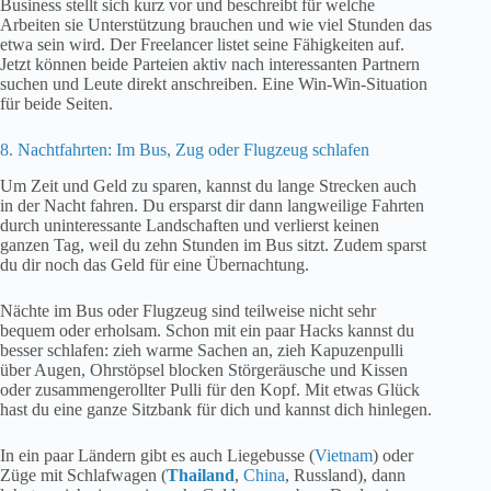
Business stellt sich kurz vor und beschreibt für welche
Arbeiten sie Unterstützung brauchen und wie viel Stunden das
etwa sein wird. Der Freelancer listet seine Fähigkeiten auf.
Jetzt können beide Parteien aktiv nach interessanten Partnern
suchen und Leute direkt anschreiben. Eine Win-Win-Situation
für beide Seiten.
8. Nachtfahrten: Im Bus, Zug oder Flugzeug schlafen
Um Zeit und Geld zu sparen, kannst du lange Strecken auch
in der Nacht fahren. Du ersparst dir dann langweilige Fahrten
durch uninteressante Landschaften und verlierst keinen
ganzen Tag, weil du zehn Stunden im Bus sitzt. Zudem sparst
du dir noch das Geld für eine Übernachtung.
Nächte im Bus oder Flugzeug sind teilweise nicht sehr
bequem oder erholsam. Schon mit ein paar Hacks kannst du
besser schlafen: zieh warme Sachen an, zieh Kapuzenpulli
über Augen, Ohrstöpsel blocken Störgeräusche und Kissen
oder zusammengerollter Pulli für den Kopf. Mit etwas Glück
hast du eine ganze Sitzbank für dich und kannst dich hinlegen.
In ein paar Ländern gibt es auch Liegebusse (
Vietnam
) oder
Züge mit Schlafwagen (
Thailand
,
China
, Russland), dann