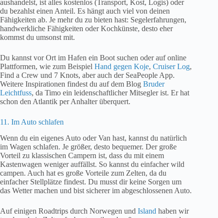
aushandelst, ist alles kostenlos (Transport, Kost, Logis) oder
du bezahlst einen Anteil. Es hängt auch viel von deinen
Fähigkeiten ab. Je mehr du zu bieten hast: Segelerfahrungen,
handwerkliche Fähigkeiten oder Kochkünste, desto eher
kommst du umsonst mit.
Du kannst vor Ort im Hafen ein Boot suchen oder auf online
Plattformen, wie zum Beispiel
Hand gegen Koje
,
Cruiser Log
,
Find a Crew und 7 Knots, aber auch der SeaPeople App.
Weitere Inspirationen findest du auf dem Blog
Bruder
Leichtfuss
, da Timo ein leidenschaftlicher Mitsegler ist. Er hat
schon den Atlantik per Anhalter überquert.
11. Im Auto schlafen
Wenn du ein eigenes Auto oder Van hast, kannst du natürlich
im Wagen schlafen. Je größer, desto bequemer. Der große
Vorteil zu klassischen Campern ist, dass du mit einem
Kastenwagen weniger auffällst. So kannst du einfacher wild
campen. Auch hat es große Vorteile zum Zelten, da du
einfacher Stellplätze findest. Du musst dir keine Sorgen um
das Wetter machen und bist sicherer im abgeschlossenen Auto.
Auf einigen Roadtrips durch Norwegen und
Island
haben wir