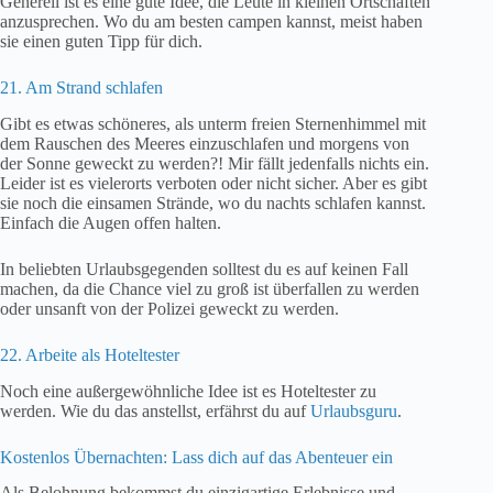
Generell ist es eine gute Idee, die Leute in kleinen Ortschaften
anzusprechen. Wo du am besten campen kannst, meist haben
sie einen guten Tipp für dich.
21. Am Strand schlafen
Gibt es etwas schöneres, als unterm freien Sternenhimmel mit
dem Rauschen des Meeres einzuschlafen und morgens von
der Sonne geweckt zu werden?! Mir fällt jedenfalls nichts ein.
Leider ist es vielerorts verboten oder nicht sicher. Aber es gibt
sie noch die einsamen Strände, wo du nachts schlafen kannst.
Einfach die Augen offen halten.
In beliebten Urlaubsgegenden solltest du es auf keinen Fall
machen, da die Chance viel zu groß ist überfallen zu werden
oder unsanft von der Polizei geweckt zu werden.
22. Arbeite als Hoteltester
Noch eine außergewöhnliche Idee ist es Hoteltester zu
werden. Wie du das anstellst, erfährst du auf
Urlaubsguru
.
Kostenlos Übernachten: Lass dich auf das Abenteuer ein
Als Belohnung bekommst du einzigartige Erlebnisse und