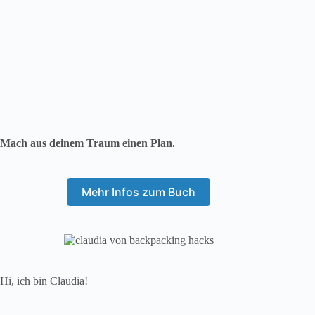
Mehr Infos zum Buch
Hi, ich bin Claudia!
Zu reisen ist für mich ein Lebensgefühl. Ich bin ständig
unterwegs und liebe es
Willst du um die Welt reisen?
Dann hol dir auf Backpacking Hacks authentische Reiseideen
und echte Tipps. Dies sind keine KI-Texte.
Lebe deine Träume jetzt!