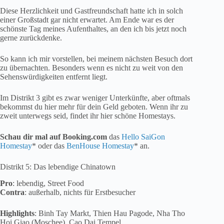
Diese Herzlichkeit und Gastfreundschaft hatte ich in solch
einer Großstadt gar nicht erwartet. Am Ende war es der
schönste Tag meines Aufenthaltes, an den ich bis jetzt noch
gerne zurückdenke.
So kann ich mir vorstellen, bei meinem nächsten Besuch dort
zu übernachten. Besonders wenn es nicht zu weit von den
Sehenswürdigkeiten entfernt liegt.
Im Distrikt 3 gibt es zwar weniger Unterkünfte, aber oftmals
bekommst du hier mehr für dein Geld geboten. Wenn ihr zu
zweit unterwegs seid, findet ihr hier schöne Homestays.
Schau dir mal auf Booking.com
das
Hello SaiGon
Homestay
* oder das
BenHouse Homestay
* an.
Distrikt 5: Das lebendige Chinatown
Pro
: lebendig, Street Food
Contra
: außerhalb, nichts für Erstbesucher
Highlights
: Binh Tay Markt, Thien Hau Pagode, Nha Tho
Hoi Giao (Moschee), Cao Dai Tempel