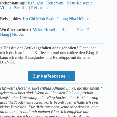
Reiseplanung
:
Highlights
|
Reiseroute
|
Beste Reisezeit
|
Visum
|
Packliste
|
Reisetipps
Reiseguides
:
Ho Chi Minh Stadt
|
Phong Nha Höhlen
Wo übernachten?
Meine Hostels
|
Hanoi
|
Hue
|
Da
Nang
|
Hoi An
✨
Hat dir der Artikel gefallen oder geholfen?
Dann lade
mich doch auf einen Kaffee ein und unterstütze den Blog. So
kann ich mehr Reiseguides und Reisetipps mit dir teilen. –
DANKE
Zur Kaffeekasse ✨
Hinweis: Dieser Artikel enthält Affiliate Links, die mit einem *
gekennzeichnet sind. Wenn du über den Link ein produkt
kaufst, eine Unterkunft oder Flug buchst, eine Versicherung
abschließt oder eine Kreditkarte beantragst, erhalte ich eine
kleine Provision. Für dich entstehen keine Mehrkosten, aber
du unterstützt dadurch meinen Blog. Ich empfehle nur
Produkte, die ich selbst nutze und gut finde. Als Amazon-