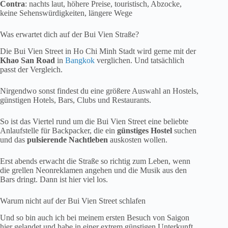
Contra
: nachts laut, höhere Preise, touristisch, Abzocke,
keine Sehenswürdigkeiten, längere Wege
Was erwartet dich auf der Bui Vien Straße?
Die Bui Vien Street in Ho Chi Minh Stadt wird gerne mit der
Khao San Road
in
Bangkok
verglichen. Und tatsächlich
passt der Vergleich.
Nirgendwo sonst findest du eine größere Auswahl an Hostels,
günstigen Hotels, Bars, Clubs und Restaurants.
So ist das Viertel rund um die Bui Vien Street eine beliebte
Anlaufstelle für Backpacker, die ein
günstiges Hostel
suchen
und das
pulsierende Nachtleben
auskosten wollen.
Erst abends erwacht die Straße so richtig zum Leben, wenn
die grellen Neonreklamen angehen und die Musik aus den
Bars dringt. Dann ist hier viel los.
Warum nicht auf der Bui Vien Street schlafen
Und so bin auch ich bei meinem ersten Besuch von Saigon
hier gelandet und habe in einer extrem günstigen Unterkunft